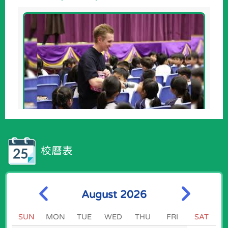
17/07/2026
4月份 Joyful Friday 活動
校曆表
August 2026
SUN
MON
TUE
WED
THU
FRI
SAT