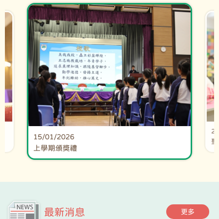
22
15/01/2026
聖
上學期頒獎禮
最新消息
更多