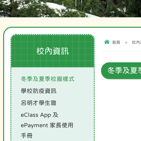
首頁
>
校內
校內資訊
冬季及夏
冬季及夏季校服樣式
學校防疫資訊
呂明才學生證
eClass App 及
ePayment 家長使用
手冊