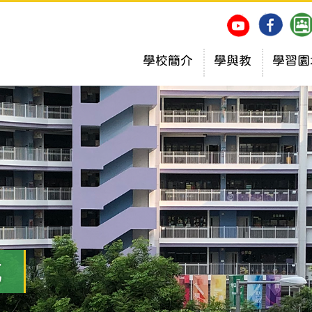
學校簡介
學與教
學習園
式