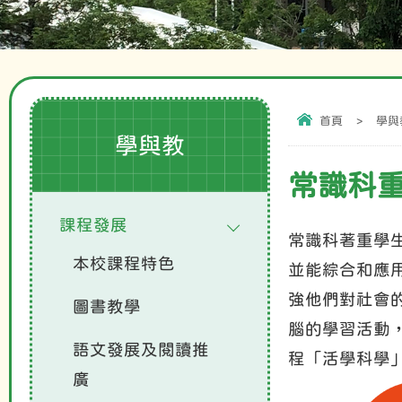
首頁
>
學與
學與教
常識科
課程發展
常識科著重學
本校課程特色
並能綜合和應
強他們對社會
圖書教學
腦的學習活動
語文發展及閱讀推
程「活學科學
廣