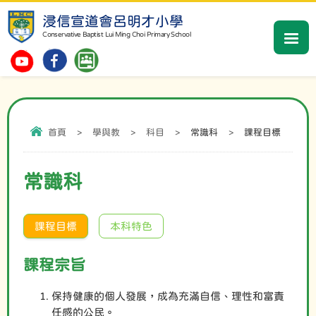
浸信宣道會呂明才小學
Conservative Baptist Lui Ming Choi Primary School
首頁
>
學與教
>
科目
>
常識科
>
課程目標
常識科
課程目標
本科特色
課程宗旨
保持健康的個人發展，成為充滿自信、理性和富責
任感的公民。