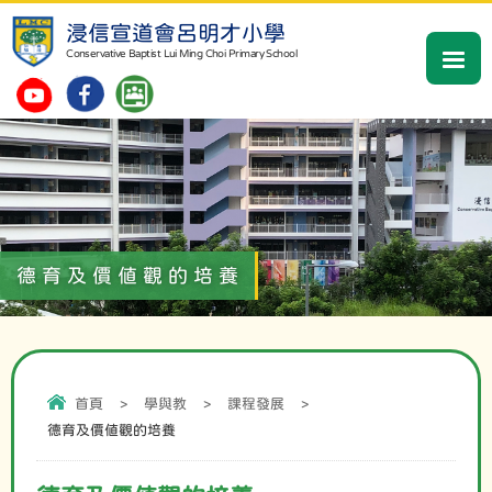
浸信宣道會呂明才小學
Conservative Baptist Lui Ming Choi Primary School
德育及價值觀的培養
首頁
>
學與教
>
課程發展
>
德育及價值觀的培養