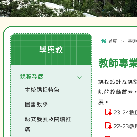
首頁
>
學與
學與教
教師專
課程發展
課程設計及課
本校課程特色
師的教學質素
展。
圖書教學
23-24
語文發展及閱讀推
22-23
廣