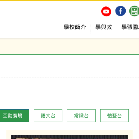
學校簡介
學與教
學習園
互動廣場
語文台
常識台
體藝台