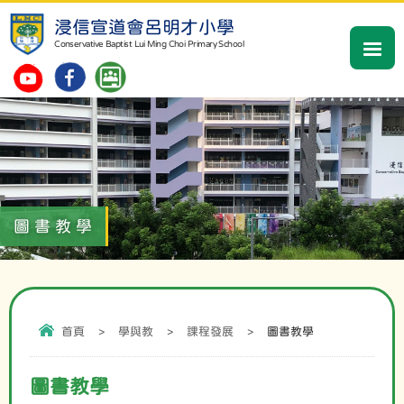
浸信宣道會呂明才小學
Conservative Baptist Lui Ming Choi Primary School
圖書教學
首頁
>
學與教
>
課程發展
>
圖書教學
圖書教學