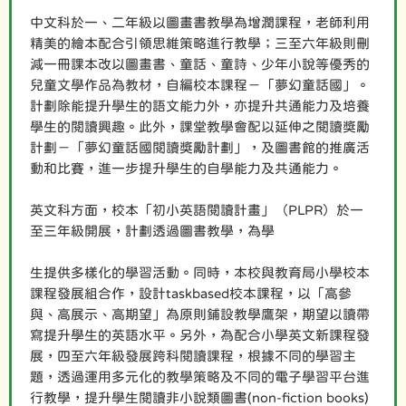
中文科於一、二年級以圖畫書教學為增潤課程，老師利用
精美的繪本配合引領思維策略進行教學；三至六年級則刪
減一冊課本改以圖畫書、童話、童詩、少年小說等優秀的
兒童文學作品為教材，自編校本課程－「夢幻童話國」。
計劃除能提升學生的語文能力外，亦提升共通能力及培養
學生的閱讀興趣。此外，課堂教學會配以延伸之閱讀獎勵
計劃－「夢幻童話國閱讀獎勵計劃」，及圖書館的推廣活
動和比賽，進一步提升學生的自學能力及共通能力。
英文科方面，校本「初小英語閱讀計畫」（PLPR）於一
至三年級開展，計劃透過圖書教學，為學
生提供多樣化的學習活動。同時，本校與教育局小學校本
課程發展組合作，設計taskbased校本課程，以「高參
與、高展示、高期望」為原則鋪設教學鷹架，期望以讀帶
寫提升學生的英語水平。另外，為配合小學英文新課程發
展，四至六年級發展跨科閱讀課程，根據不同的學習主
題，透過運用多元化的教學策略及不同的電子學習平台進
行教學，提升學生閱讀非小說類圖書(non-fiction books)