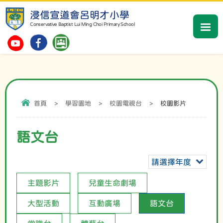
浸信宣道會呂明才小學
Conservative Baptist Lui Ming Choi Primary School
首頁
>
學習園地
>
校園電視台
>
校園影片
語文台
請選擇年度
主題影片
兒童生命劇場
大型活動
互動廣場
語文台