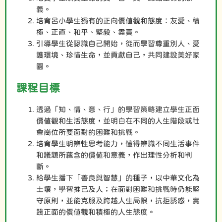
義。
培育呂小學生獨有的正向價值觀和態度：友愛、積
極、正直、和平、堅毅、盡責。
引導學生從認識自己開始，從而學習尊重別人、愛
護環境、珍惜生命，並貢獻自己，共同建設美好家
園。
課程目標
透過「知、情、意、行」的學習策略建立學生正面
價值觀和生活態度，並明白在不同的人生階段或社
會崗位所要面對的困難和挑戰。
培育學生明辨性思考能力，懂得辨識不同生活事件
和議題所蘊含的價值和意義，作出理性分析和判
斷。
給學生播下「善良與智慧」的種子，以中華文化為
土壤，學習推己及人；在面對困難和挑戰時仍能堅
守原則，並能克服及跨越人生局限，抗拒誘惑，實
踐正面的價值觀和積極的人生態度。