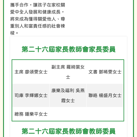
攜手合作，讓孩子在家校關
愛中全人發展和健康成長，
將來成為懂得關愛他人、尊
重別人和富責任感的社會棟
樑。
第二十六屆家長教師會家長委員
副主席 羅綺裳女
主席 廖頌雯女士
文書 鄧晞雯女士
士
康樂及福利 吳燕
司庫 李輝娜女士
聯絡 楊盛月女士
霞女士
總務 鍾樂平女士
第二十六屆家長教師會教師委員