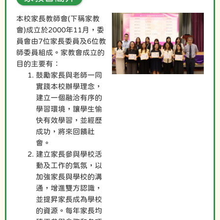
本校家長教師會(下稱家教
會)成立於2000年11月，委
員會由7位家長委員及6位教
師委員組成。家教會成立的
目的主要有：
鼓勵家長與老師一同
實踐本校辦學理念，
建立一個融洽有序的
學習環境，讓學生愉
快有效學習，並經歷
成功，將來回饋社
會。
建立家長參與學校活
動及工作的氣氛，以
加強家長與學校的溝
通，增進雙方認識，
並提昇家長成為學校
的資源。每年家長均