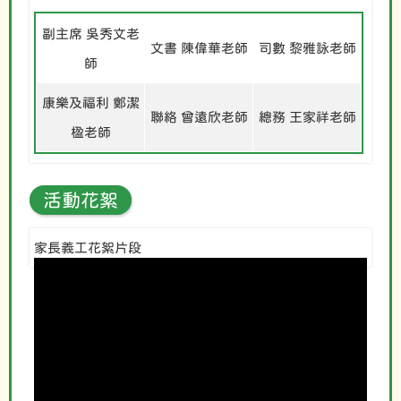
副主席 吳秀文老
文書 陳偉華老師
司數 黎雅詠老師
師
康樂及福利 鄭潔
聯絡 曾遠欣老師
總務 王家祥老師
楹老師
活動花絮
家長義工花絮片段