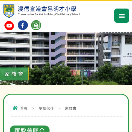
浸信宣道會呂明才小學
Conservative Baptist Lui Ming Choi Primary School
家教會
首頁
>
學校伙伴
>
家教會
家教會簡介