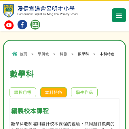
浸信宣道會呂明才小學
Conservative Baptist Lui Ming Choi Primary School
首頁
>
學與教
>
科目
>
數學科
>
本科特色
數學科
課程目標
本科特色
學生作品
編製校本課程
數學科老師運用設計校本課程的經驗，共同擬訂縱向的