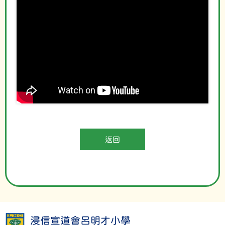
返回
浸信宣道會呂明才小學