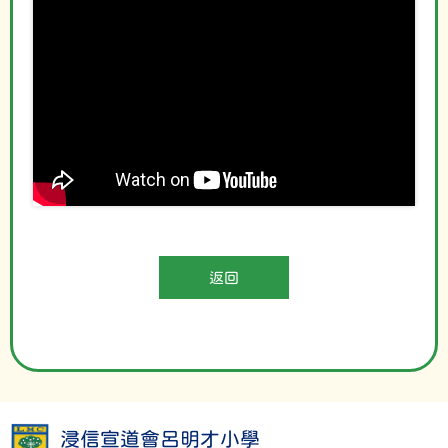
返回
浸信宣道會呂明才小學