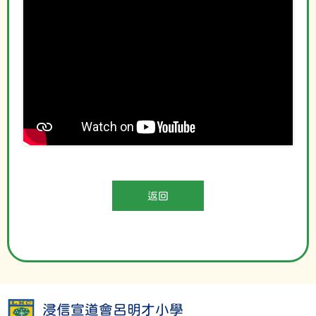
返回
浸信宣道會呂明才小學